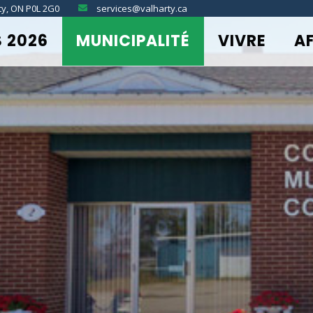
ty, ON P0L 2G0
services@valharty.ca
S 2026
MUNICIPALITÉ
VIVRE
A