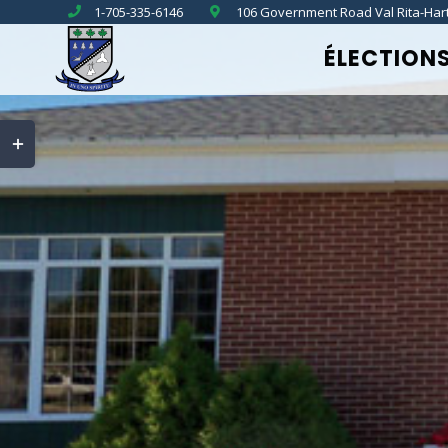
Skip
1-705-335-6146
106 Government Road Val Rita-Har
to
ÉLECTION
content
Toggle
Sliding
Bar
Area