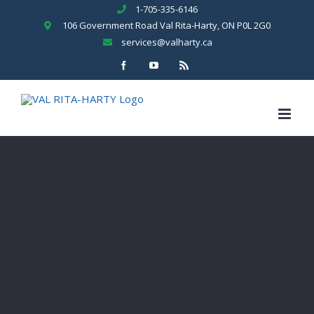
Skip
1-705-335-6146
to
106 Government Road Val Rita-Harty, ON P0L 2G0
content
services@valharty.ca
Facebook
YouTube
Rss